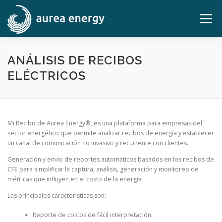
Saltar
al
Menú
contenido
OBJETIVOS
ALCANCES
SERVICIOS
ANÁLISIS DE RECIBOS
ELÉCTRICOS
ANÁLISIS
CONTACTO
LOG IN-MI RECIBO
Mi Recibo de Aurea Energy®, es una plataforma para empresas del
sector energético que permite analizar recibos de energía y establecer
un canal de comunicación no invasivo y recurrente con clientes.
Generación y envío de reportes automáticos basados en los recibos de
CFE para simplificar la captura, análisis, generación y monitoreo de
métricas que influyen en el costo de la energía
Las principales características son:
Reporte de costos de fácil interpretación