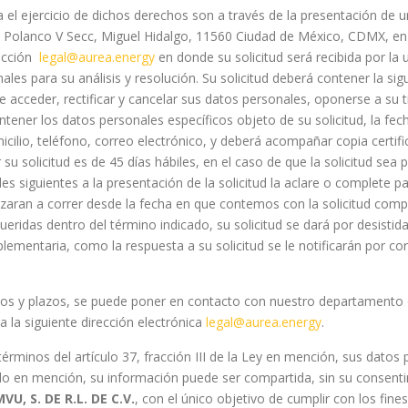
 ejercicio de dichos derechos son a través de la presentación de una
o, Polanco V Secc, Miguel Hidalgo, 11560 Ciudad de México, CDMX, en
rección
legal@aurea.energy
en donde su solicitud será recibida por la
ales para su análisis y resolución. Su solicitud deberá contener la si
e acceder, rectificar y cancelar sus datos personales, oponerse a su
ntener los datos personales específicos objeto de su solicitud, la fe
ilio, teléfono, correo electrónico, y deberá acompañar copia certif
 su solicitud es de 45 días hábiles, en el caso de que la solicitud sea
les siguientes a la presentación de la solicitud la aclare o complete p
nzaran a correr desde la fecha en que contemos con la solicitud compl
ridas dentro del término indicado, su solicitud se dará por desistida
lementaria, como la respuesta a su solicitud se le notificarán por co
tos y plazos, se puede poner en contacto con nuestro departamento d
 la siguiente dirección electrónica
legal@aurea.energy
.
rminos del artículo 37, fracción III de la Ley en mención, sus datos 
ido en mención, su información puede ser compartida, sin su consent
U, S. DE R.L. DE C.V.
, con el único objetivo de cumplir con los fin