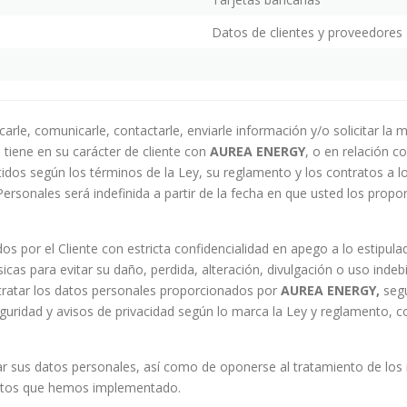
Datos de clientes y proveedores
icarle, comunicarle, contactarle, enviarle información y/o solicitar la
d tiene en su carácter de cliente con
AUREA
ENERGY
, o en relación c
idos según los términos de la Ley, su reglamento y los contratos a 
rsonales será indefinida a partir de la fecha en que usted los prop
dos por el Cliente con estricta confidencialidad en apego a lo estipul
icas para evitar su daño, perdida, alteración, divulgación o uso indebi
 tratar los datos personales proporcionados por
AUREA ENERGY,
seg
eguridad y avisos de privacidad según lo marca la Ley y reglamento, co
lar sus datos personales, así como de oponerse al tratamiento de lo
entos que hemos implementado.