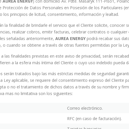
te
AUREA ENERGY
) con domicilio Av. Pdte. Masaryk 111-Piso1, Polan
 Protección de Datos Personales en Posesión de los Particulares (en
los principios de licitud, consentimiento, información y lealtad.
 la finalidad de brindarle el servicio que el Cliente solicite, conocer
ncias, realizar cobros, emitir facturas, celebrar contratos o cualqui
idades señaladas anteriormente,
AUREA ENERGY
podrá recabar sus dato
, o cuando se obtiene a través de otras fuentes permitidas por la Ley
 a las finalidades previstas en este aviso de privacidad, serán recaba
eren a la esfera más íntima del Cliente o cuyo uso indebido pueda dar
serán tratados bajo las más estrictas medidas de seguridad garanti
la Ley aplicable, se requiere del consentimiento expreso del Cliente 
epta o no el tratamiento de dichos datos a través de su nombre y firm
a mas no limitativa son los siguientes:
Correo electrónico.
RFC (en caso de facturación).
Tarjetas bancarias