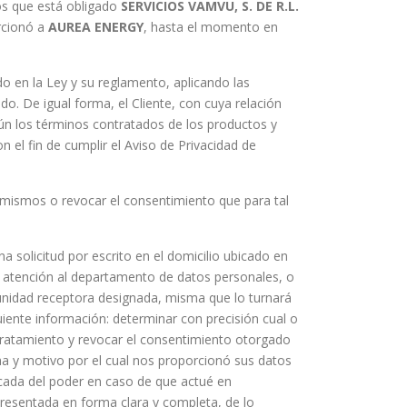
los que está obligado
SERVICIOS VAMVU, S. DE R.L.
orcionó a
AUREA
ENERGY
, hasta el momento en
ado en la Ley y su reglamento, aplicando las
do. De igual forma, el Cliente, con cuya relación
ún los términos contratados de los productos y
n el fin de cumplir el Aviso de Privacidad de
s mismos o revocar el consentimiento que para tal
 solicitud por escrito en el domicilio ubicado en
 atención al departamento de datos personales, o
 unidad receptora designada, misma que lo turnará
guiente información: determinar con precisión cual o
 tratamiento y revocar el consentimiento otorgado
cha y motivo por el cual nos proporcionó sus datos
icada del poder en caso de que actué en
 presentada en forma clara y completa, de lo