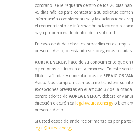
contrario, se le requerirá dentro de los 20 días hábi
45 días hábiles para contestar a su solicitud come
información complementaria y las aclaraciones reque
el requerimiento de información aclaratoria o comp
haya proporcionado dentro de la solicitud.
En caso de duda sobre los procedimientos, requisi
presente Aviso, o enviando sus preguntas o dudas a
AUREA ENERGY,
hace de su conocimiento que en té
a personas distintas a esta empresa. En este sent
filiales, afiliadas y controladoras de
SERVICIOS VAMV
Aviso. Nos comprometemos a no transferir su inform
excepciones previstas en el artículo 37 de la citada
controladoras de
AUREA ENERGY,
deberá enviar un
dirección electrónica
legal@aurea.energy
o bien env
presente Aviso.
Si usted desea dejar de recibir mensajes por parte
legal@aurea.energy
.