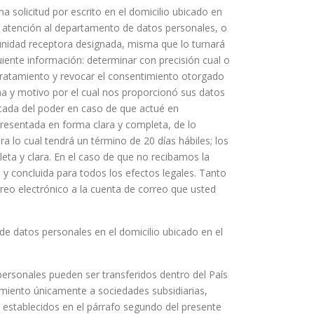
 solicitud por escrito en el domicilio ubicado en
 atención al departamento de datos personales, o
 unidad receptora designada, misma que lo turnará
guiente información: determinar con precisión cual o
 tratamiento y revocar el consentimiento otorgado
cha y motivo por el cual nos proporcionó sus datos
icada del poder en caso de que actué en
 presentada en forma clara y completa, de lo
ara lo cual tendrá un término de 20 días hábiles; los
eta y clara. En el caso de que no recibamos la
 y concluida para todos los efectos legales. Tanto
rreo electrónico a la cuenta de correo que usted
e datos personales en el domicilio ubicado en el
personales pueden ser transferidos dentro del País
imiento únicamente a sociedades subsidiarias,
es establecidos en el párrafo segundo del presente