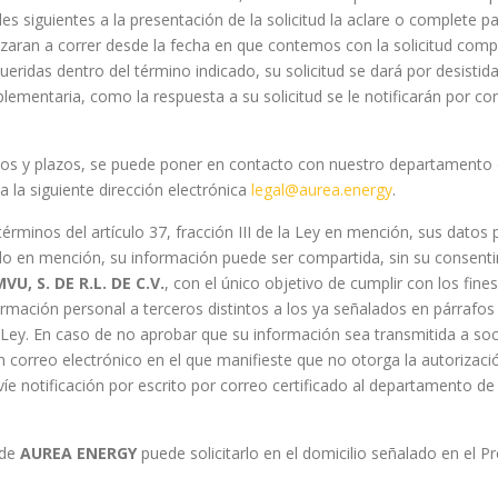
les siguientes a la presentación de la solicitud la aclare o complete p
nzaran a correr desde la fecha en que contemos con la solicitud compl
ridas dentro del término indicado, su solicitud se dará por desistida
lementaria, como la respuesta a su solicitud se le notificarán por co
tos y plazos, se puede poner en contacto con nuestro departamento d
 la siguiente dirección electrónica
legal@aurea.energy
.
rminos del artículo 37, fracción III de la Ley en mención, sus datos 
ido en mención, su información puede ser compartida, sin su consent
U, S. DE R.L. DE C.V.
, con el único objetivo de cumplir con los fin
ación personal a terceros distintos a los ya señalados en párrafos a
 Ley. En caso de no aprobar que su información sea transmitida a socied
 correo electrónico en el que manifieste que no otorga la autorizació
íe notificación por escrito por correo certificado al departamento de
 de
AUREA ENERGY
puede solicitarlo en el domicilio señalado en el Pr