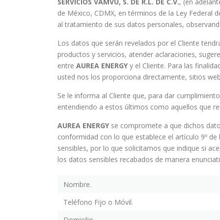
SERVICIOS VAMVU, S. DE R.L. DE C.V.
, (en adelan
de México, CDMX, en términos de la Ley Federal de
al tratamiento de sus datos personales, observando 
Los datos que serán revelados por el Cliente tendrán
productos y servicios, atender aclaraciones, sugere
entre
AUREA ENERGY
y el Cliente. Para las final
usted nos los proporciona directamente, sitios web
Se le informa al Cliente que, para dar cumplimiento
entendiendo a estos últimos como aquellos que refi
AUREA ENERGY
se compromete a que dichos datos 
conformidad con lo que establece el artículo 9º de 
sensibles, por lo que solicitamos que indique si ac
los datos sensibles recabados de manera enunciativ
Nombre.
Teléfono Fijo o Móvil.
Domicilio