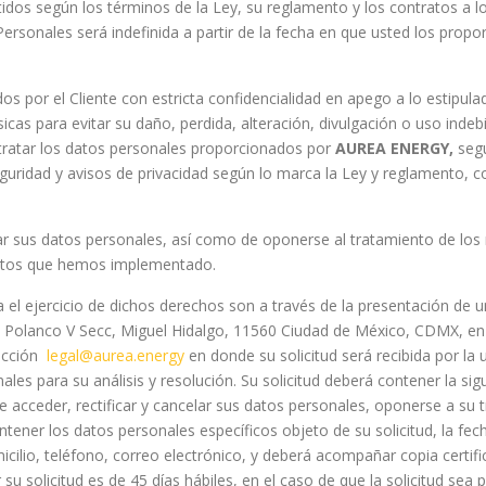
idos según los términos de la Ley, su reglamento y los contratos a 
rsonales será indefinida a partir de la fecha en que usted los prop
dos por el Cliente con estricta confidencialidad en apego a lo estipul
icas para evitar su daño, perdida, alteración, divulgación o uso indebi
 tratar los datos personales proporcionados por
AUREA ENERGY,
seg
eguridad y avisos de privacidad según lo marca la Ley y reglamento, co
lar sus datos personales, así como de oponerse al tratamiento de lo
entos que hemos implementado.
 ejercicio de dichos derechos son a través de la presentación de una
o, Polanco V Secc, Miguel Hidalgo, 11560 Ciudad de México, CDMX, en
rección
legal@aurea.energy
en donde su solicitud será recibida por la
ales para su análisis y resolución. Su solicitud deberá contener la si
e acceder, rectificar y cancelar sus datos personales, oponerse a su
ntener los datos personales específicos objeto de su solicitud, la fe
ilio, teléfono, correo electrónico, y deberá acompañar copia certif
 su solicitud es de 45 días hábiles, en el caso de que la solicitud sea