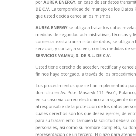
por
AUREA
ENERGY,
en caso de ser datos transmit
DE C.V.
La temporalidad del manejo de los Datos Pe
que usted decida cancelar los mismos.
AUREA
ENERGY
se obliga a tratar los datos revela
medidas de seguridad administrativas, técnicas y fís
comercial exista transmisión de datos, se obliga a
servicios, y contar, a su vez, con las medidas de s
SERVICIOS VAMVU, S. DE R.L. DE C.V.
Usted tiene derecho de acceder, rectificar y cance
fin nos haya otorgado, a través de los procedimi
Los procedimientos que se han implementado para el
domicilio en Av. Pdte. Masaryk 111-Piso1, Polanc
en su caso vía correo electrónico a la siguiente di
al responsable de la protección de los datos person
cuales derechos son los que desea ejercer, de entr
para su tratamiento; también la solicitud deberá co
personales, así como su nombre completo, su domic
representación de un tercero. El plazo para atender