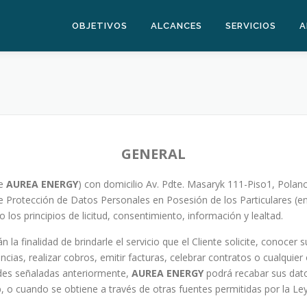
OBJETIVOS
ALCANCES
SERVICIOS
A
GENERAL
te
AUREA ENERGY
) con domicilio Av. Pdte. Masaryk 111-Piso1, Polan
 Protección de Datos Personales en Posesión de los Particulares (en
los principios de licitud, consentimiento, información y lealtad.
 la finalidad de brindarle el servicio que el Cliente solicite, conocer
ncias, realizar cobros, emitir facturas, celebrar contratos o cualqui
idades señaladas anteriormente,
AUREA ENERGY
podrá recabar sus dato
, o cuando se obtiene a través de otras fuentes permitidas por la Ley