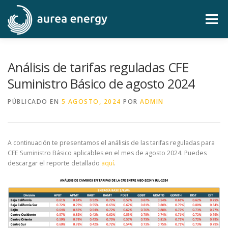
Saltar
al
Menú
contenido
OBJETIVOS
ALCANCES
SERVICIOS
Análisis de tarifas reguladas CFE
Suministro Básico de agosto 2024
ANÁLISIS
CONTACTO
LOG IN-MI RECIBO
PÚBLICADO EN
5 AGOSTO, 2024
POR
ADMIN
A continuación te presentamos el análisis de las tarifas reguladas para
CFE Suministro Básico aplicables en el mes de agosto 2024. Puedes
descargar el reporte detallado
aquí
.