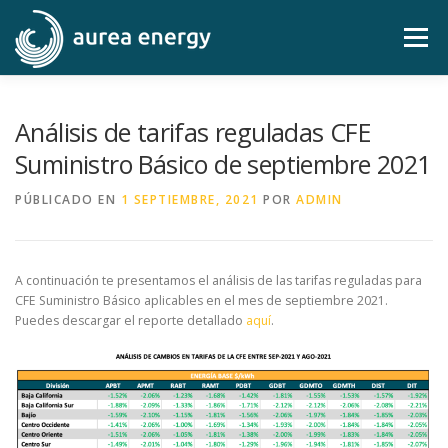
Saltar
al
Menú
contenido
OBJETIVOS
ALCANCES
SERVICIOS
Análisis de tarifas reguladas CFE
Suministro Básico de septiembre 2021
ANÁLISIS
CONTACTO
LOG IN-MI RECIBO
PÚBLICADO EN
1 SEPTIEMBRE, 2021
POR
ADMIN
A continuación te presentamos el análisis de las tarifas reguladas para
CFE Suministro Básico aplicables en el mes de septiembre 2021.
Puedes descargar el reporte detallado
aquí
.