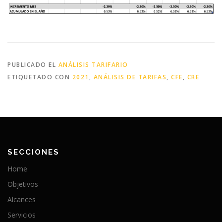
PUBLICADO EL
ANÁLISIS TARIFARIO
ETIQUETADO CON
2021
,
ANÁLISIS DE TARIFAS
,
CFE
,
CRE
SECCIONES
Home
Objetivos
Alcances
Servicios