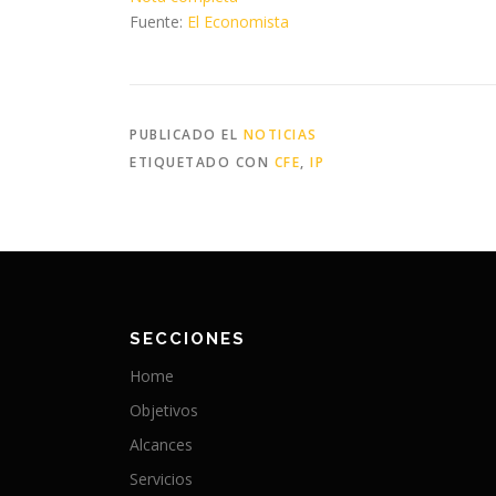
Fuente:
El Economista
PUBLICADO EL
NOTICIAS
ETIQUETADO CON
CFE
,
IP
SECCIONES
Home
Objetivos
Alcances
Servicios