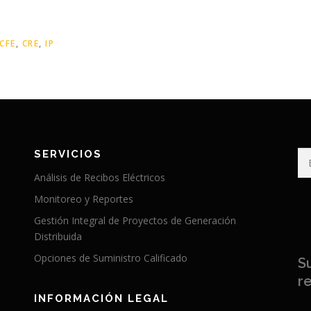
CFE
,
CRE
,
IP
SERVICIOS
Bu
Análisis de Recibos Eléctricos
Monitoreo y Reportes
Gestión Integral de Proyectos de Generación
Distribuida
Opciones de Suministro Calificado
S
re
INFORMACIÓN LEGAL